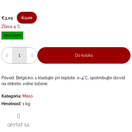
€3,20
€3,05
Zľava 4 %
Jednotková
Skladom
cena:
Do košíka
Pôvod: Belgicko, s kladujte pri teplote: 0-4°C, spotrebujte do:viď
na etikete, voľne ložené,
Kategória
:
Mäso
Hmotnosť
:
1 kg
OPÝTAŤ SA