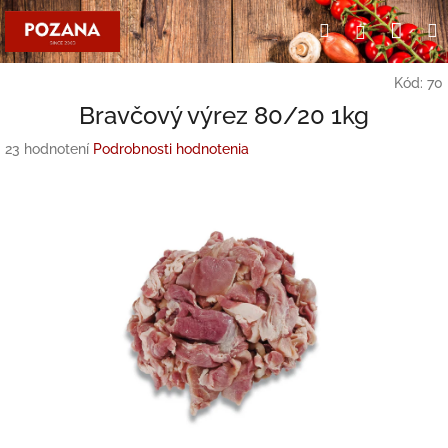
Prejsť
Nák
Hľadať
Prihlásen
na
obsah
koší
Kód:
70
Bravčový výrez 80/20 1kg
Priemerné
23 hodnotení
Podrobnosti hodnotenia
hodnotenie
produktu
je
3,0
z
5
hviezdičiek.