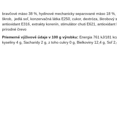
bravčové mäso 38 %, hydinové mechanicky separované mäso 18 %, b
škrob, jedlá soľ, konzervačná látka E250, cukor, dextróza, škrobový s
antioxidant E316, extrakty korenín, stimulátor chuti E621, antioxidant
prírodné črevo
Priemerné výživové údaje v 100 g výrobku:
Energia 761 kJ/181 kc
kyseliny 4 g, Sacharidy 2 g, z toho cukry 0 g, Bielkoviny 12,4 g, Soľ 2,