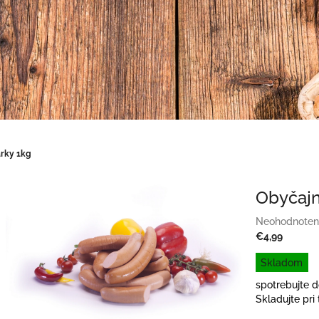
rky 1kg
Obyčajn
Priemerné
Neohodnoten
hodnotenie
€4,99
produktu
Jednotková
Skladom
je
cena:
0,0
spotrebujte d
z
Skladujte pri
5