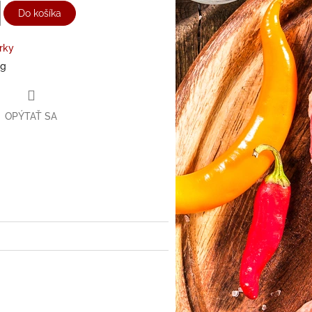
Do košíka
rky
kg
OPÝTAŤ SA
ter