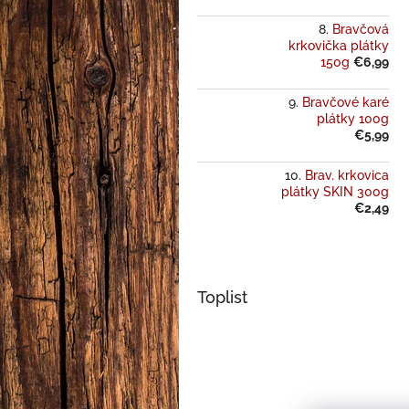
Bravčová
krkovička plátky
150g
€6,99
Bravčové karé
plátky 100g
€5,99
Brav. krkovica
plátky SKIN 300g
€2,49
Toplist