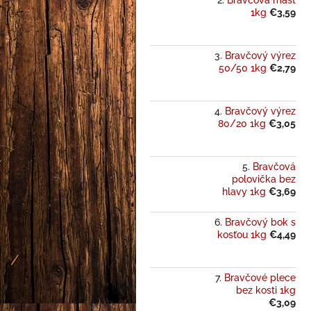
Bravčová masť
1kg
€3,59
Bravčový výrez
50/50 1kg
€2,79
Bravčový výrez
80/20 1kg
€3,05
Bravčová
polovička bez
hlavy 1kg
€3,69
Bravčový bok s
kosťou 1kg
€4,49
Bravčové plece
bez kosti 1kg
€3,09