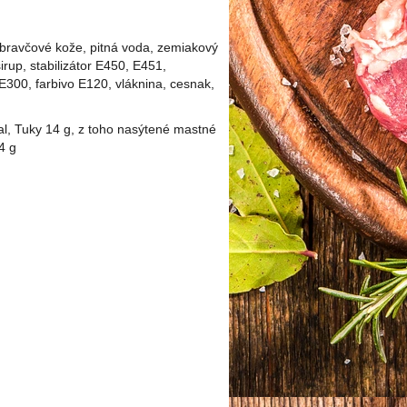
ravčové kože, pitná voda, zemiakový
irup, stabilizátor E450, E451,
 E300, farbivo E120, vláknina, cesnak,
al, Tuky 14 g, z toho nasýtené mastné
4 g