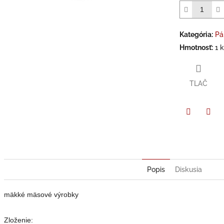
hviezdičiek.
Kategória
:
Pá
Hmotnosť
:
1 
TLAČ
Facebook
Twit
Popis
Diskusia
mäkké mäsové výrobky
Zloženie: