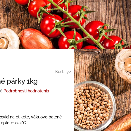
Nákupný
Hľadať
Prihlásenie
košík
Kód:
172
é párky 1kg
é
Podrobnosti hodnotenia
o:viď na etikete, vákuovo balené,
 teplote: 0-4°C