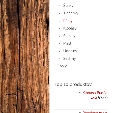
Šunky
Tlačenky
Párky
Klobásy
Slaniny
Masť
Údeniny
Salámy
Obaly
Top 10 produktov
Klobása Budča
1kg
€5,99